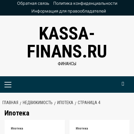
Перейти
Обратная связь
Политика конфиденциальности
к
Информация для правообладателей
содержимому
KASSA-
FINANS.RU
ФИНАНСЫ
Основное
меню
ГЛАВНАЯ
НЕДВИЖИМОСТЬ
ИПОТЕКА
СТРАНИЦА 4
Ипотека
Ипотека
Ипотека