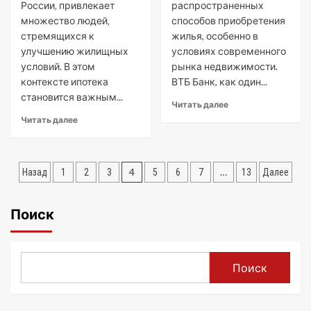
России‚ привлекает
распространенных
множество людей‚
способов приобретения
стремящихся к
жилья, особенно в
улучшению жилищных
условиях современного
условий. В этом
рынка недвижимости.
контексте ипотека
ВТБ Банк, как один...
становится важным...
Читать далее
Читать далее
Пагинация
4
…
Назад
1
2
3
5
6
7
13
Далее
записей
Поиск
Поиск