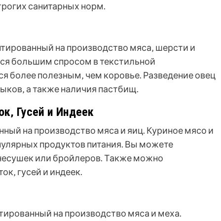
трогих санитарных норм.
ентированный на производство мяса‚ шерсти и
тся большим спросом в текстильной
я более полезным‚ чем коровье. Разведение овец
выков‚ а также наличия пастбищ.
ок‚ Гусей и Индеек
нный на производство мяса и яиц. Куриное мясо и
опулярных продуктов питания. Вы можете
несушек или бройлеров. Также можно
к‚ гусей и индеек.
нтированный на производство мяса и меха.