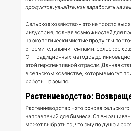
продуктов, узнайте, как заработать на зе
Сельское хозяйство – это не просто выр
индустрия‚ полная возможностей для пр
на экологически чистые продукты постоя
стремительными темпами‚ сельское хозя
От традиционных методов до инновацио
этой перспективной отрасли. Данная ст
в сельском хозяйстве‚ которые могут п
работы на земле.
Растениеводство: Возвращ
Растениеводство – это основа сельског
направлений для бизнеса. От выращиван
может выбрать то‚ что ему по душе и со