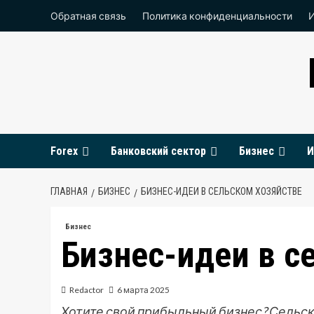
Перейти
Обратная связь
Политика конфиденциальности
к
содержимому
Forex
Банковский сектор
Бизнес
И
ГЛАВНАЯ
БИЗНЕС
БИЗНЕС-ИДЕИ В СЕЛЬСКОМ ХОЗЯЙСТВЕ
Бизнес
Бизнес-идеи в с
Redactor
6 марта 2025
Хотите свой прибыльный бизнес? Сельско