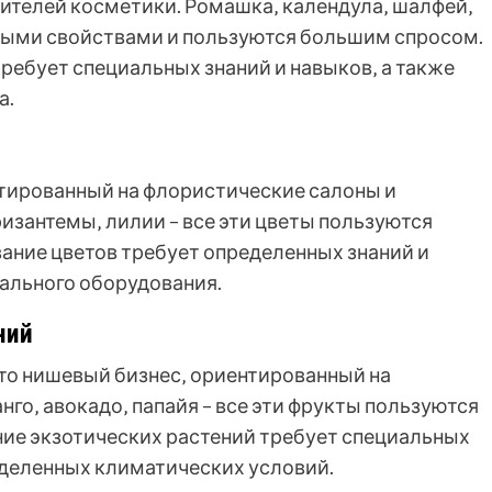
ителей косметики. Ромашка‚ календула‚ шалфей‚
бными свойствами и пользуются большим спросом.
ебует специальных знаний и навыков‚ а также
а.
нтированный на флористические салоны и
изантемы‚ лилии – все эти цветы пользуются
ание цветов требует определенных знаний и
иального оборудования.
ний
то нишевый бизнес‚ ориентированный на
нго‚ авокадо‚ папайя – все эти фрукты пользуются
ие экзотических растений требует специальных
еделенных климатических условий.