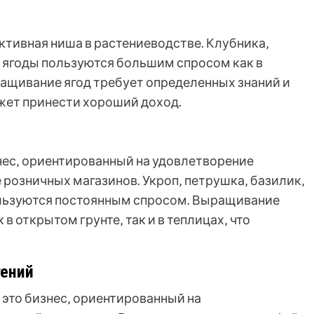
ктивная ниша в растениеводстве. Клубника‚
и ягоды пользуются большим спросом как в
ращивание ягод требует определенных знаний и
жет принести хороший доход.
знес‚ ориентированный на удовлетворение
 розничных магазинов. Укроп‚ петрушка‚ базилик‚
пользуются постоянным спросом. Выращивание
в открытом грунте‚ так и в теплицах‚ что
ений
это бизнес‚ ориентированный на