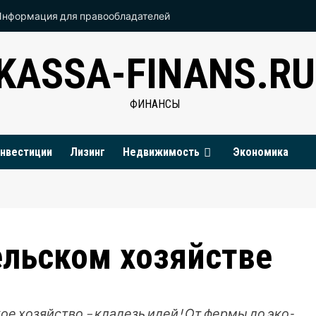
Информация для правообладателей
KASSA-FINANS.RU
ФИНАНСЫ
нвестиции
Лизинг
Недвижимость
Экономика
ельском хозяйстве
е хозяйство – кладезь идей! От фермы до эко-