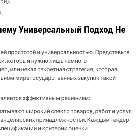
ти).
.
чему Универсальный Подход Не
оей простотой и универсальностью. Представьте
вки‚ который нужно лишь немного
р‚ или некая секретная стратегия‚ которая
льном мире государственных закупок такой
 является эффективным решением:
атывают широкий спектр товаров‚ работ и услуг‚
 канцелярских принадлежностей. Каждый тендер
спецификации и критерии оценки.