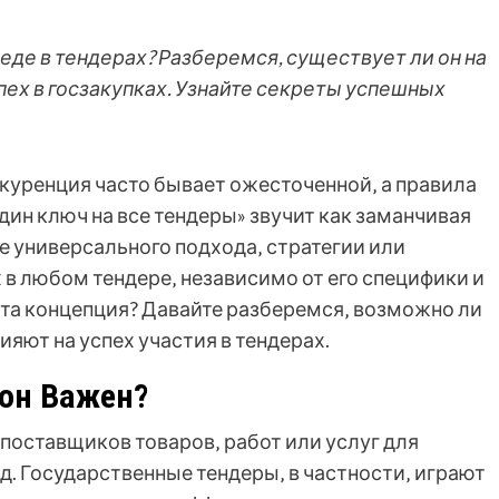
де в тендерах? Разберемся, существует ли он на
пех в госзакупках. Узнайте секреты успешных
нкуренция часто бывает ожесточенной‚ а правила
дин ключ на все тендеры» звучит как заманчивая
е универсального подхода‚ стратегии или
 в любом тендере‚ независимо от его специфики и
эта концепция? Давайте разберемся‚ возможно ли
ияют на успех участия в тендерах.
 он Важен?
 поставщиков товаров‚ работ или услуг для
. Государственные тендеры‚ в частности‚ играют