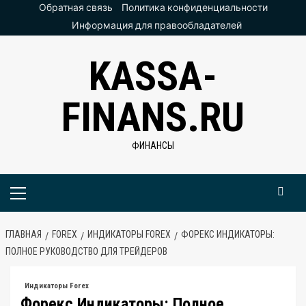
Перейти
Обратная связь
Политика конфиденциальности
к
Информация для правообладателей
содержимому
KASSA-
FINANS.RU
ФИНАНСЫ
Основное
меню
ГЛАВНАЯ
FOREX
ИНДИКАТОРЫ FOREX
ФОРЕКС ИНДИКАТОРЫ:
ПОЛНОЕ РУКОВОДСТВО ДЛЯ ТРЕЙДЕРОВ
Индикаторы Forex
Форекс Индикаторы: Полное