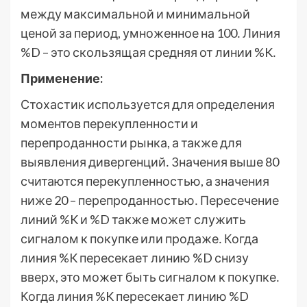
между максимальной и минимальной
ценой за период, умноженное на 100․ Линия
%D – это скользящая средняя от линии %K․
Применение:
Стохастик используется для определения
моментов перекупленности и
перепроданности рынка, а также для
выявления дивергенций․ Значения выше 80
считаются перекупленностью, а значения
ниже 20 – перепроданностью․ Пересечение
линий %K и %D также может служить
сигналом к покупке или продаже․ Когда
линия %K пересекает линию %D снизу
вверх, это может быть сигналом к покупке․
Когда линия %K пересекает линию %D