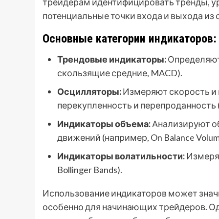
трейдерам идентифицировать тренды, ур
потенциальные точки входа и выхода из 
Основные категории индикаторов:
Трендовые индикаторы:
Определяют 
скользящие средние, MACD).
Осцилляторы:
Измеряют скорость и 
перекупленность и перепроданность (
Индикаторы объема:
Анализируют о
движений (например, On Balance Volum
Индикаторы волатильности:
Измеряю
Bollinger Bands).
Использование индикаторов может значи
особенно для начинающих трейдеров. Одн