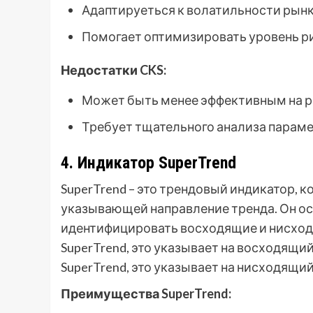
Адаптируеться к волатильности рынк
Помогает оптимизировать уровень р
Недостатки CKS:
Может быть менее эффективным на р
Требует тщательного анализа параме
4. Индикатор SuperTrend
SuperTrend – это трендовый индикатор, к
указывающей направление тренда. Он осн
идентифицировать восходящие и нисход
SuperTrend, это указывает на восходящий
SuperTrend, это указывает на нисходящий
Преимущества SuperTrend: