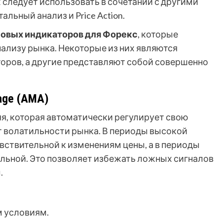
 следует использовать в сочетании с другими
льный анализ и Price Action.
новых индикаторов для Форекс
, которые
ализу рынка. Некоторые из них являются
ров, а другие представляют собой совершенно
rage (AMA)
яя, которая автоматически регулирует свою
т волатильности рынка. В периоды высокой
вствительной к изменениям цены, а в периоды
ельной. Это позволяет избежать ложных сигналов
.
 условиям.