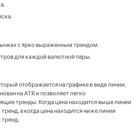
а.
иска.
ынках с ярко выраженным трендом.
тров для каждой валютной пары.
оторый отображается на графике в виде линии,
ован на ATR и позволяет легко
ящие тренды. Когда цена находится выше линии
 тренд, а когда цена находится ниже линии
 тренд.