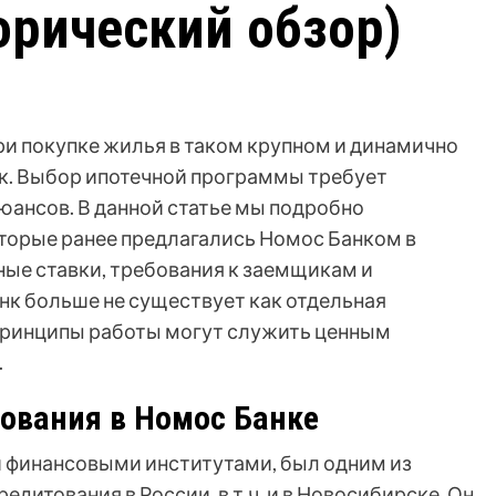
орический обзор)
при покупке жилья в таком крупном и динамично
к. Выбор ипотечной программы требует
юансов. В данной статье мы подробно
торые ранее предлагались Номос Банком в
ные ставки, требования к заемщикам и
к больше не существует как отдельная
 принципы работы могут служить ценным
.
ования в Номос Банке
ми финансовыми институтами, был одним из
едитования в России, в т.ч. и в Новосибирске. Он