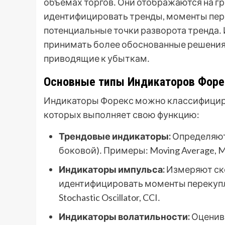
объемах торгов․ Они отображаются на г
идентифицировать тренды, моменты пер
потенциальные точки разворота тренда․
принимать более обоснованные решения
приводящие к убыткам․
Основные типы Индикаторов Форе
Индикаторы Форекс можно классифициро
которых выполняет свою функцию:
Трендовые индикаторы:
Определяют
боковой)․ Примеры: Moving Average, MA
Индикаторы импульса:
Измеряют ск
идентифицировать моменты перекупл
Stochastic Oscillator, CCI․
Индикаторы волатильности:
Оценива