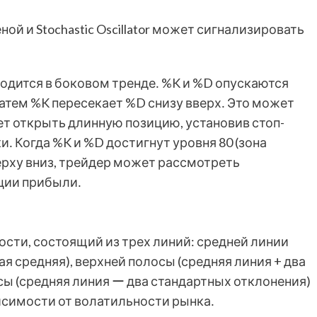
й и Stochastic Oscillator может сигнализировать
одится в боковом тренде․ %K и %D опускаются
Затем %K пересекает %D снизу вверх․ Это может
ет открыть длинную позицию, установив стоп-
 Когда %K и %D достигнут уровня 80 (зона
ерху вниз, трейдер может рассмотреть
ции прибыли․
ьности, состоящий из трех линий: средней линии
я средняя), верхней полосы (средняя линия + два
сы (средняя линия ー два стандартных отклонения)
исимости от волатильности рынка․