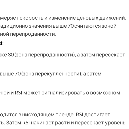
измеряет скорость и изменение ценовых движений․
Традиционно значения выше 70 считаются зоной
зоной перепроданности․
I:
же 30 (зона перепроданности), а затем пересекает
выше 70 (зона перекупленности), а затем
ной и RSI может сигнализировать о возможном
одится в нисходящем тренде․ RSI достигает
ь․ Затем RSI начинает расти и пересекает уровень