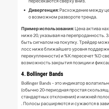
пересекаются сверху вниз․
Дивергенция:
Расхождение между цено
о возможном развороте тренда․
Пример использования:
Цена актива нах
ниже 20, указывая на перепроданность․ 
быть сигналом на покупку․ Трейдер мож
лосс ниже ближайшего уровня поддержки․
перекупленности) и %K пересечет %D св
возможность закрытия позиции и фикса
4․ Bollinger Bands
Bollinger Bands – это индикатор волатил
(обычно 20-периодная простая скользяща
стандартных отклонения) и нижней поло
․ Полосы расширяются и сужаются в зав