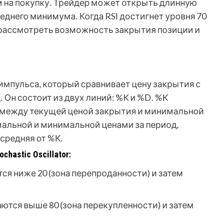
м на покупку․ Трейдер может открыть длинную
еднего минимума․ Когда RSI достигнет уровня 70
 рассмотреть возможность закрытия позиции и
ор импульса, который сравнивает цену закрытия с
 Он состоит из двух линий: %K и %D․ %K
 между текущей ценой закрытия и минимальной
мальной и минимальной ценами за период,
 средняя от %K․
chastic Oscillator:
ся ниже 20 (зона перепроданности) и затем
тся выше 80 (зона перекупленности) и затем