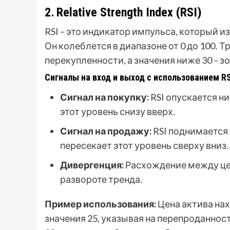
2․ Relative Strength Index (RSI)
RSI – это индикатор импульса, который 
Он колеблется в диапазоне от 0 до 100․ 
перекупленности, а значения ниже 30 – 
Сигналы на вход и выход с использованием RS
Сигнал на покупку:
RSI опускается ни
этот уровень снизу вверх․
Сигнал на продажу:
RSI поднимается 
пересекает этот уровень сверху вниз․
Дивергенция:
Расхождение между це
развороте тренда․
Пример использования:
Цена актива нах
значения 25, указывая на перепроданност