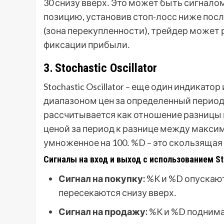
30 снизу вверх․ Это может быть сигнало
позицию, установив стоп-лосс ниже посл
(зона перекупленности), трейдер может
фиксации прибыли․
3․ Stochastic Oscillator
Stochastic Oscillator – еще один индикат
диапазоном цен за определенный период․
рассчитывается как отношение разницы
ценой за период к разнице между макси
умноженное на 100․ %D – это скользящая
Сигналы на вход и выход с использованием Sto
Сигнал на покупку:
%K и %D опускают
пересекаются снизу вверх․
Сигнал на продажу:
%K и %D поднимаю