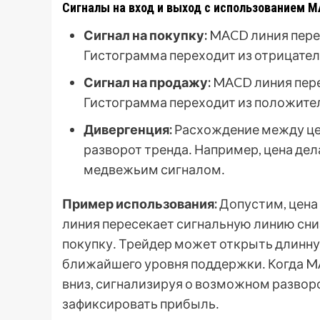
Сигналы на вход и выход с использованием M
Сигнал на покупку:
MACD линия перес
Гистограмма переходит из отрицател
Сигнал на продажу:
MACD линия пере
Гистограмма переходит из положител
Дивергенция:
Расхождение между це
разворот тренда․ Например, цена дел
медвежьим сигналом․
Пример использования:
Допустим, цена
линия пересекает сигнальную линию сниз
покупку․ Трейдер может открыть длинну
ближайшего уровня поддержки․ Когда M
вниз, сигнализируя о возможном развор
зафиксировать прибыль․